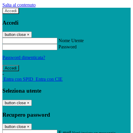
Salta al contenuto
Accedi
Accedi
button close
×
Nome Utente
Password
Password dimenticata?
-
Entra con SPID
Entra con CIE
Seleziona utente
button close
×
Recupero password
button close
×
E-mail
Verrà inviato un messaggio