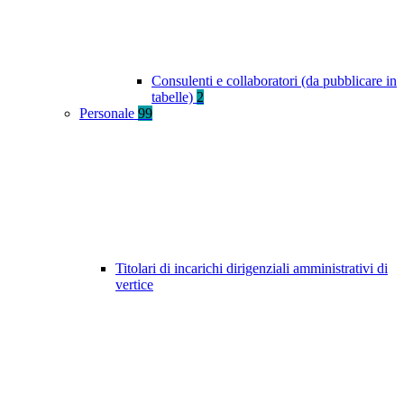
Consulenti e collaboratori (da pubblicare in
tabelle)
2
Personale
99
Titolari di incarichi dirigenziali amministrativi di
vertice