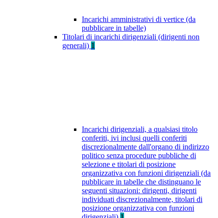
Incarichi amministrativi di vertice (da
pubblicare in tabelle)
Titolari di incarichi dirigenziali (dirigenti non
generali)
1
Incarichi dirigenziali, a qualsiasi titolo
conferiti, ivi inclusi quelli conferiti
discrezionalmente dall'organo di indirizzo
politico senza procedure pubbliche di
selezione e titolari di posizione
organizzativa con funzioni dirigenziali (da
pubblicare in tabelle che distinguano le
seguenti situazioni: dirigenti, dirigenti
individuati discrezionalmente, titolari di
posizione organizzativa con funzioni
dirigenziali)
1