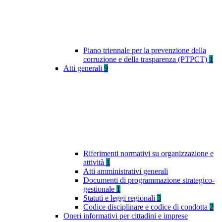
Piano triennale per la prevenzione della
corruzione e della trasparenza (PTPCT)
1
Atti generali
9
Riferimenti normativi su organizzazione e
attività
1
Atti amministrativi generali
Documenti di programmazione strategico-
gestionale
1
Statuti e leggi regionali
3
Codice disciplinare e codice di condotta
2
Oneri informativi per cittadini e imprese