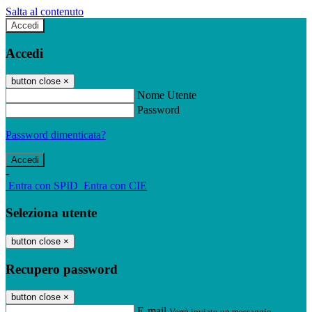
Salta al contenuto
Accedi
Accedi
button close
×
Nome Utente
Password
Password dimenticata?
-
Entra con SPID
Entra con CIE
Seleziona utente
button close
×
Recupero password
button close
×
E-mail
Verrà inviato un messaggio