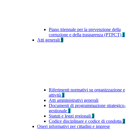
Piano triennale per la prevenzione della
corruzione e della trasparenza (PTPCT)
1
Atti generali
9
Riferimenti normativi su organizzazione e
attività
1
Atti amministrativi generali
Documenti di programmazione strategico-
gestionale
1
Statuti e leggi regionali
3
Codice disciplinare e codice di condotta
2
Oneri informativi per cittadini e imprese