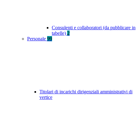
Consulenti e collaboratori (da pubblicare in
tabelle)
2
Personale
99
Titolari di incarichi dirigenziali amministrativi di
vertice