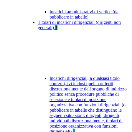
Incarichi amministrativi di vertice (da
pubblicare in tabelle)
Titolari di incarichi dirigenziali (dirigenti non
generali)
1
Incarichi dirigenziali, a qualsiasi titolo
conferiti, ivi inclusi quelli conferiti
discrezionalmente dall'organo di indirizzo
politico senza procedure pubbliche di
selezione e titolari di posizione
organizzativa con funzioni dirigenziali (da
pubblicare in tabelle che distinguano le
seguenti situazioni: dirigenti, dirigenti
individuati discrezionalmente, titolari di
posizione organizzativa con funzioni
dirigenziali)
1