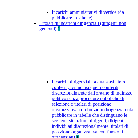
Incarichi amministrativi di vertice (da
pubblicare in tabelle)
Titolari di incarichi dirigenziali (dirigenti non
generali)
1
Incarichi dirigenziali, a qualsiasi titolo
conferiti, ivi inclusi quelli conferiti
discrezionalmente dall'organo di indirizzo
politico senza procedure pubbliche di
selezione e titolari di posizione
organizzativa con funzioni dirigenziali (da
pubblicare in tabelle che distinguano le
seguenti situazioni: dirigenti, dirigenti
individuati discrezionalmente, titolari di
posizione organizzativa con funzioni
dirigenziali)
1