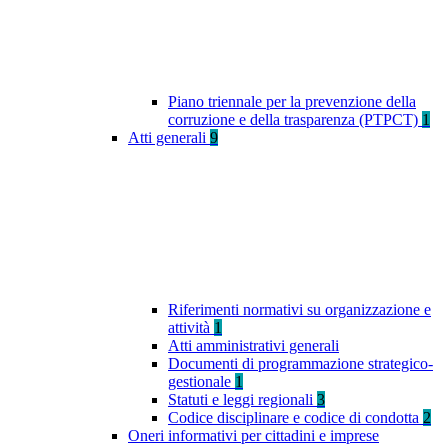
Piano triennale per la prevenzione della
corruzione e della trasparenza (PTPCT)
1
Atti generali
9
Riferimenti normativi su organizzazione e
attività
1
Atti amministrativi generali
Documenti di programmazione strategico-
gestionale
1
Statuti e leggi regionali
3
Codice disciplinare e codice di condotta
2
Oneri informativi per cittadini e imprese