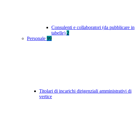
Consulenti e collaboratori (da pubblicare in
tabelle)
2
Personale
99
Titolari di incarichi dirigenziali amministrativi di
vertice