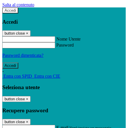
Salta al contenuto
Accedi
Accedi
button close
×
Nome Utente
Password
Password dimenticata?
-
Entra con SPID
Entra con CIE
Seleziona utente
button close
×
Recupero password
button close
×
E-mail
Verrà inviato un messaggio