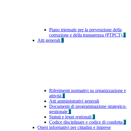
Piano triennale per la prevenzione della
corruzione e della trasparenza (PTPCT)
1
Atti generali
9
Riferimenti normativi su organizzazione e
attività
1
Atti amministrativi generali
Documenti di programmazione strategico-
gestionale
1
Statuti e leggi regionali
3
Codice disciplinare e codice di condotta
2
Oneri informativi per cittadini e imprese