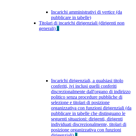
Incarichi amministrativi di vertice (da
pubblicare in tabelle)
Titolari di incarichi dirigenziali (dirigenti non
generali)
1
Incarichi dirigenziali, a qualsiasi titolo
conferiti, ivi inclusi quelli conferiti
discrezionalmente dall'organo di indirizzo
politico senza procedure pubbliche di
selezione e titolari di posizione
organizzativa con funzioni dirigenziali (da
pubblicare in tabelle che distinguano le
seguenti situazioni: dirigenti, dirigenti
individuati discrezionalmente, titolari di
posizione organizzativa con funzioni
dirigenziali)
1