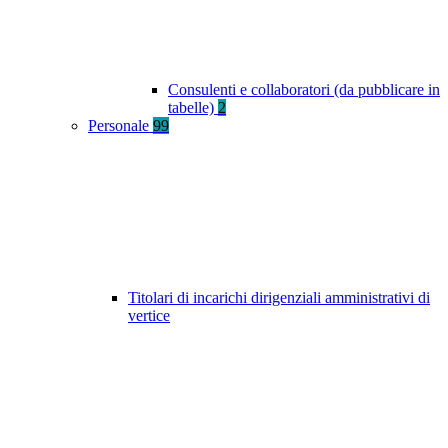
Consulenti e collaboratori (da pubblicare in
tabelle)
2
Personale
99
Titolari di incarichi dirigenziali amministrativi di
vertice