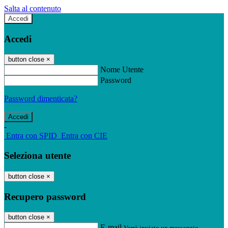
Salta al contenuto
Accedi
Accedi
button close
×
Nome Utente
Password
Password dimenticata?
-
Entra con SPID
Entra con CIE
Seleziona utente
button close
×
Recupero password
button close
×
E-mail
Verrà inviato un messaggio