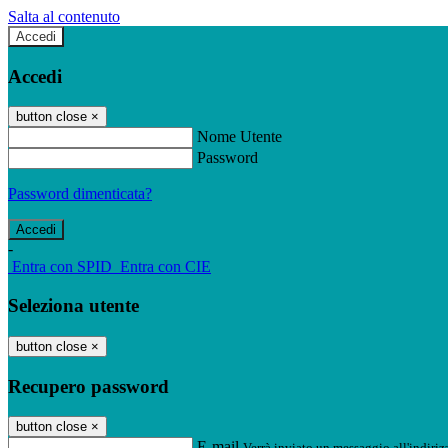
Salta al contenuto
Accedi
Accedi
button close
×
Nome Utente
Password
Password dimenticata?
-
Entra con SPID
Entra con CIE
Seleziona utente
button close
×
Recupero password
button close
×
E-mail
Verrà inviato un messaggio all'indirizz