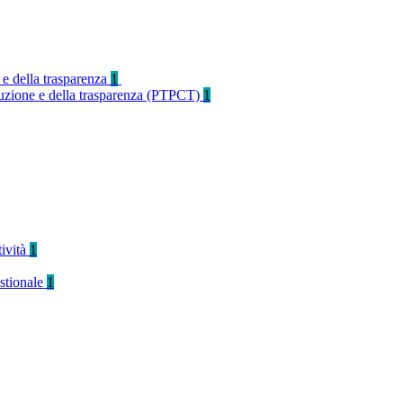
 e della trasparenza
1
rruzione e della trasparenza (PTPCT)
1
tività
1
stionale
1