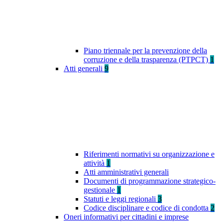
Piano triennale per la prevenzione della
corruzione e della trasparenza (PTPCT)
1
Atti generali
9
Riferimenti normativi su organizzazione e
attività
1
Atti amministrativi generali
Documenti di programmazione strategico-
gestionale
1
Statuti e leggi regionali
3
Codice disciplinare e codice di condotta
2
Oneri informativi per cittadini e imprese