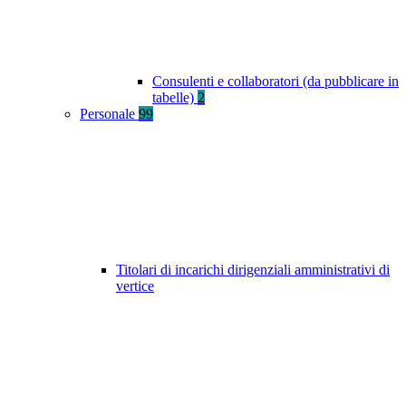
Consulenti e collaboratori (da pubblicare in
tabelle)
2
Personale
99
Titolari di incarichi dirigenziali amministrativi di
vertice