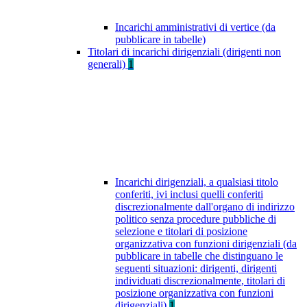
Incarichi amministrativi di vertice (da
pubblicare in tabelle)
Titolari di incarichi dirigenziali (dirigenti non
generali)
1
Incarichi dirigenziali, a qualsiasi titolo
conferiti, ivi inclusi quelli conferiti
discrezionalmente dall'organo di indirizzo
politico senza procedure pubbliche di
selezione e titolari di posizione
organizzativa con funzioni dirigenziali (da
pubblicare in tabelle che distinguano le
seguenti situazioni: dirigenti, dirigenti
individuati discrezionalmente, titolari di
posizione organizzativa con funzioni
dirigenziali)
1