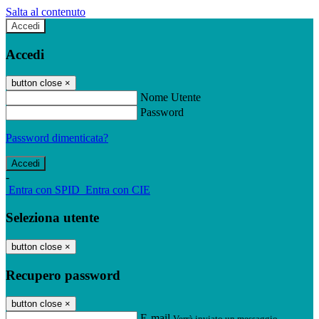
Salta al contenuto
Accedi
Accedi
button close
×
Nome Utente
Password
Password dimenticata?
-
Entra con SPID
Entra con CIE
Seleziona utente
button close
×
Recupero password
button close
×
E-mail
Verrà inviato un messaggio