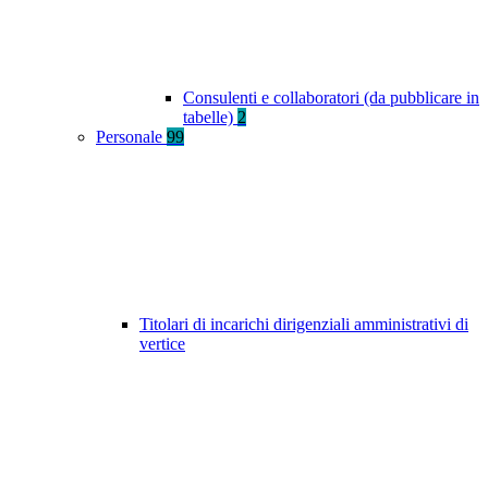
Consulenti e collaboratori (da pubblicare in
tabelle)
2
Personale
99
Titolari di incarichi dirigenziali amministrativi di
vertice