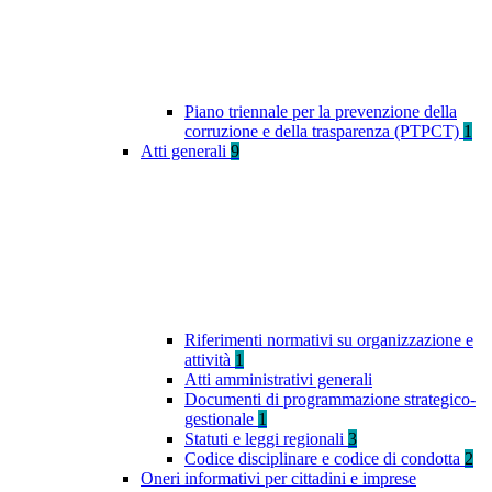
Piano triennale per la prevenzione della
corruzione e della trasparenza (PTPCT)
1
Atti generali
9
Riferimenti normativi su organizzazione e
attività
1
Atti amministrativi generali
Documenti di programmazione strategico-
gestionale
1
Statuti e leggi regionali
3
Codice disciplinare e codice di condotta
2
Oneri informativi per cittadini e imprese