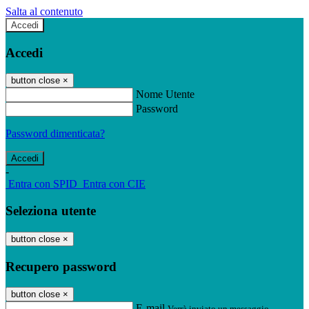
Salta al contenuto
Accedi
Accedi
button close
×
Nome Utente
Password
Password dimenticata?
-
Entra con SPID
Entra con CIE
Seleziona utente
button close
×
Recupero password
button close
×
E-mail
Verrà inviato un messaggio