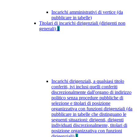
Incarichi amministrativi di vertice (da
pubblicare in tabelle)
Titolari di incarichi dirigenziali (dirigenti non
generali)
1
Incarichi dirigenziali, a qualsiasi titolo
conferiti, ivi inclusi quelli conferiti
discrezionalmente dall'organo di indirizzo
politico senza procedure pubbliche di
selezione e titolari di posizione
organizzativa con funzioni dirigenziali (da
pubblicare in tabelle che distinguano le
seguenti situazioni: dirigenti, dirigenti
individuati discrezionalmente, titolari di
posizione organizzativa con funzioni
dirigenziali)
1