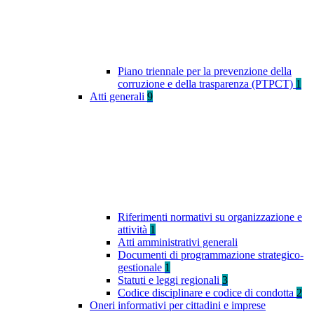
Piano triennale per la prevenzione della
corruzione e della trasparenza (PTPCT)
1
Atti generali
9
Riferimenti normativi su organizzazione e
attività
1
Atti amministrativi generali
Documenti di programmazione strategico-
gestionale
1
Statuti e leggi regionali
3
Codice disciplinare e codice di condotta
2
Oneri informativi per cittadini e imprese