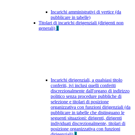
Incarichi amministrativi di vertice (da
pubblicare in tabelle)
Titolari di incarichi dirigenziali (dirigenti non
generali)
1
Incarichi dirigenziali, a qualsiasi titolo
conferiti, ivi inclusi quelli conferiti
discrezionalmente dall'organo di indirizzo
politico senza procedure pubbliche di
selezione e titolari di posizione
organizzativa con funzioni dirigenziali (da
pubblicare in tabelle che distinguano le
seguenti situazioni: dirigenti, dirigenti
individuati discrezionalmente, titolari di
posizione organizzativa con funzioni
dirigenziali)
1