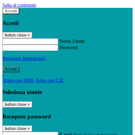
Salta al contenuto
Accedi
Accedi
button close
×
Nome Utente
Password
Password dimenticata?
-
Entra con SPID
Entra con CIE
Seleziona utente
button close
×
Recupero password
button close
×
E-mail
Verrà inviato un messaggio