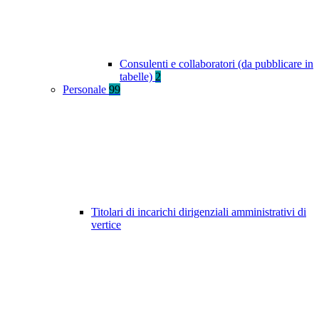
Consulenti e collaboratori (da pubblicare in
tabelle)
2
Personale
99
Titolari di incarichi dirigenziali amministrativi di
vertice