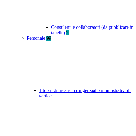
Consulenti e collaboratori (da pubblicare in
tabelle)
2
Personale
99
Titolari di incarichi dirigenziali amministrativi di
vertice