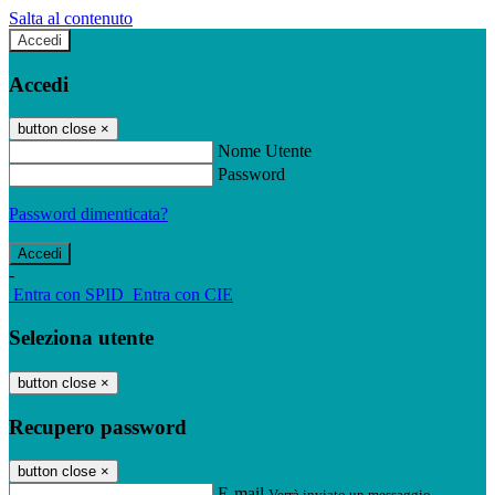
Salta al contenuto
Accedi
Accedi
button close
×
Nome Utente
Password
Password dimenticata?
-
Entra con SPID
Entra con CIE
Seleziona utente
button close
×
Recupero password
button close
×
E-mail
Verrà inviato un messaggio