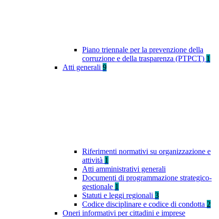
Piano triennale per la prevenzione della
corruzione e della trasparenza (PTPCT)
1
Atti generali
9
Riferimenti normativi su organizzazione e
attività
1
Atti amministrativi generali
Documenti di programmazione strategico-
gestionale
1
Statuti e leggi regionali
3
Codice disciplinare e codice di condotta
2
Oneri informativi per cittadini e imprese