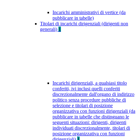
Incarichi amministrativi di vertice (da
pubblicare in tabelle)
Titolari di incarichi dirigenziali (dirigenti non
generali)
1
Incarichi dirigenziali, a qualsiasi titolo
conferiti, ivi inclusi quelli conferiti
discrezionalmente dall'organo di indirizzo
politico senza procedure pubbliche di
selezione e titolari di posizione
organizzativa con funzioni dirigenziali (da
pubblicare in tabelle che distinguano le
seguenti situazioni: dirigenti, dirigenti
individuati discrezionalmente, titolari di
posizione organizzativa con funzioni
dirigenziali)
1