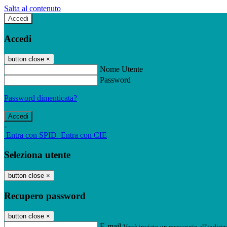
Salta al contenuto
Accedi
Accedi
button close
×
Nome Utente
Password
Password dimenticata?
-
Entra con SPID
Entra con CIE
Seleziona utente
button close
×
Recupero password
button close
×
E-mail
Verrà inviato un messaggio all'indirizz