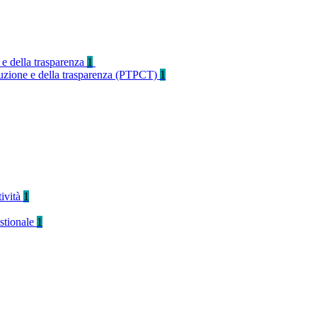
 e della trasparenza
1
rruzione e della trasparenza (PTPCT)
1
tività
1
stionale
1