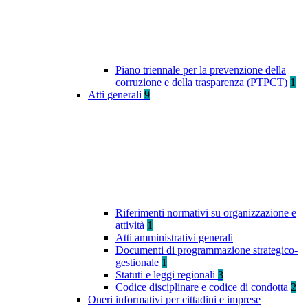
Piano triennale per la prevenzione della
corruzione e della trasparenza (PTPCT)
1
Atti generali
9
Riferimenti normativi su organizzazione e
attività
1
Atti amministrativi generali
Documenti di programmazione strategico-
gestionale
1
Statuti e leggi regionali
3
Codice disciplinare e codice di condotta
2
Oneri informativi per cittadini e imprese