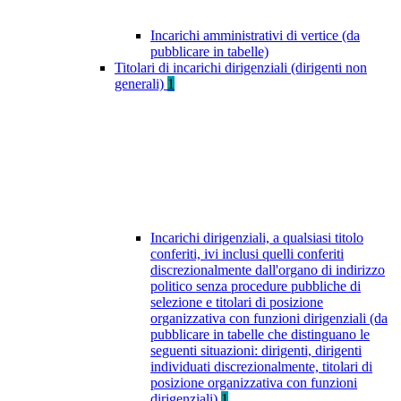
Incarichi amministrativi di vertice (da
pubblicare in tabelle)
Titolari di incarichi dirigenziali (dirigenti non
generali)
1
Incarichi dirigenziali, a qualsiasi titolo
conferiti, ivi inclusi quelli conferiti
discrezionalmente dall'organo di indirizzo
politico senza procedure pubbliche di
selezione e titolari di posizione
organizzativa con funzioni dirigenziali (da
pubblicare in tabelle che distinguano le
seguenti situazioni: dirigenti, dirigenti
individuati discrezionalmente, titolari di
posizione organizzativa con funzioni
dirigenziali)
1