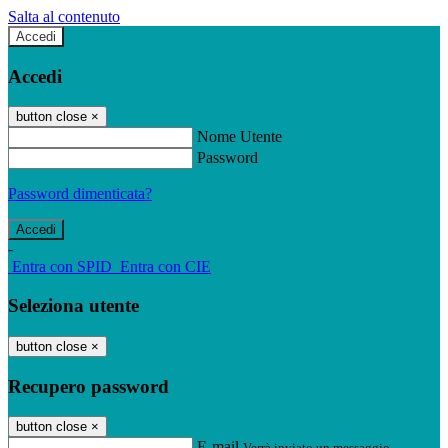
Salta al contenuto
Accedi
Accedi
button close
×
Nome Utente
Password
Password dimenticata?
-
Entra con SPID
Entra con CIE
Seleziona utente
button close
×
Recupero password
button close
×
E-mail
Verrà inviato un messaggio