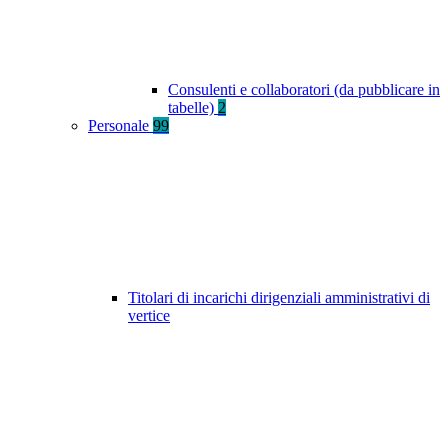
Consulenti e collaboratori (da pubblicare in
tabelle)
2
Personale
99
Titolari di incarichi dirigenziali amministrativi di
vertice