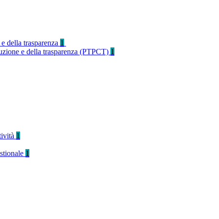
 e della trasparenza
1
rruzione e della trasparenza (PTPCT)
1
tività
1
stionale
1