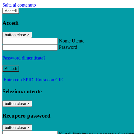
Salta al contenuto
Accedi
Accedi
button close
×
Nome Utente
Password
Password dimenticata?
-
Entra con SPID
Entra con CIE
Seleziona utente
button close
×
Recupero password
button close
×
E-mail
Verrà inviato un messaggio all'indirizz