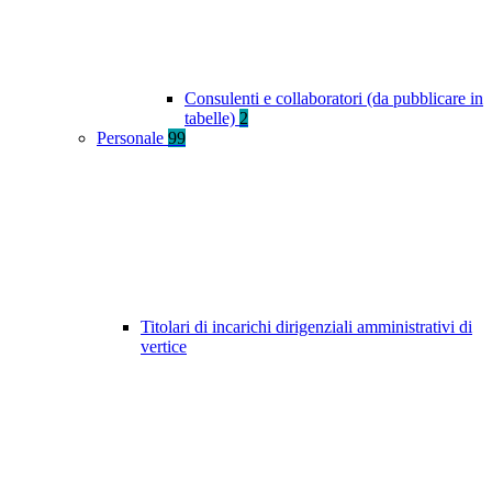
Consulenti e collaboratori (da pubblicare in
tabelle)
2
Personale
99
Titolari di incarichi dirigenziali amministrativi di
vertice