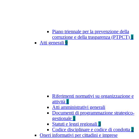
Piano triennale per la prevenzione della
corruzione e della trasparenza (PTPCT)
1
Atti generali
9
Riferimenti normativi su organizzazione e
attività
1
Atti amministrativi generali
Documenti di programmazione strategico-
gestionale
1
Statuti e leggi regionali
3
Codice disciplinare e codice di condotta
2
Oneri informativi per cittadini e imprese