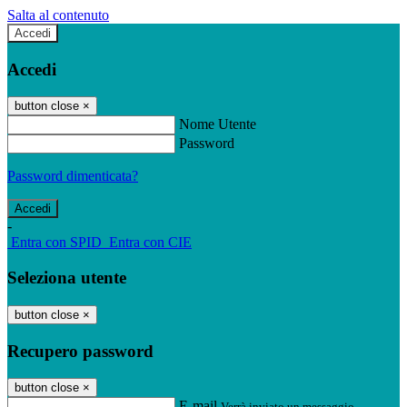
Salta al contenuto
Accedi
Accedi
button close
×
Nome Utente
Password
Password dimenticata?
-
Entra con SPID
Entra con CIE
Seleziona utente
button close
×
Recupero password
button close
×
E-mail
Verrà inviato un messaggio