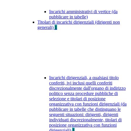
Incarichi amministrativi di vertice (da
pubblicare in tabelle)
Titolari di incarichi dirigenziali (dirigenti non
generali)
1
Incarichi dirigenziali, a qualsiasi titolo
conferiti, ivi inclusi quelli conferiti
discrezionalmente dall'organo di indirizzo
politico senza procedure pubbliche di
selezione e titolari di posizione
organizzativa con funzioni dirigenziali (da
pubblicare in tabelle che distinguano le
seguenti situazioni: dirigenti, dirigenti
individuati discrezionalmente, titolari di
posizione organizzativa con funzioni
dirigenziali)
1