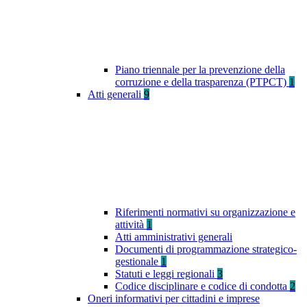
Piano triennale per la prevenzione della
corruzione e della trasparenza (PTPCT)
1
Atti generali
9
Riferimenti normativi su organizzazione e
attività
1
Atti amministrativi generali
Documenti di programmazione strategico-
gestionale
1
Statuti e leggi regionali
3
Codice disciplinare e codice di condotta
2
Oneri informativi per cittadini e imprese