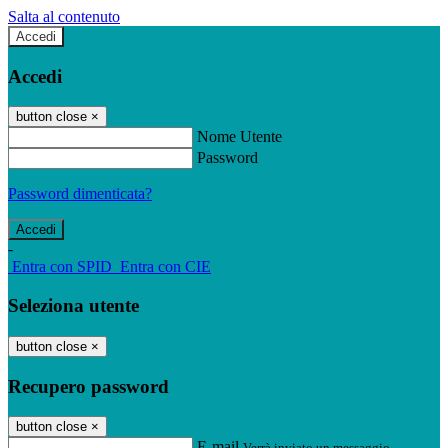
Salta al contenuto
Accedi
Accedi
button close
×
Nome Utente
Password
Password dimenticata?
-
Entra con SPID
Entra con CIE
Seleziona utente
button close
×
Recupero password
button close
×
E-mail
Verrà inviato un messaggio