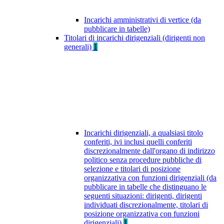
Incarichi amministrativi di vertice (da
pubblicare in tabelle)
Titolari di incarichi dirigenziali (dirigenti non
generali)
1
Incarichi dirigenziali, a qualsiasi titolo
conferiti, ivi inclusi quelli conferiti
discrezionalmente dall'organo di indirizzo
politico senza procedure pubbliche di
selezione e titolari di posizione
organizzativa con funzioni dirigenziali (da
pubblicare in tabelle che distinguano le
seguenti situazioni: dirigenti, dirigenti
individuati discrezionalmente, titolari di
posizione organizzativa con funzioni
dirigenziali)
1