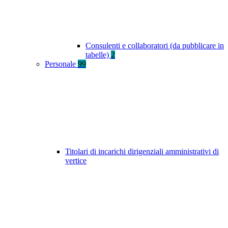
Consulenti e collaboratori (da pubblicare in
tabelle)
2
Personale
99
Titolari di incarichi dirigenziali amministrativi di
vertice