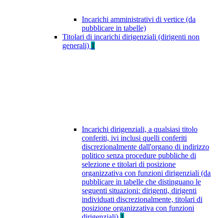
Incarichi amministrativi di vertice (da
pubblicare in tabelle)
Titolari di incarichi dirigenziali (dirigenti non
generali)
1
Incarichi dirigenziali, a qualsiasi titolo
conferiti, ivi inclusi quelli conferiti
discrezionalmente dall'organo di indirizzo
politico senza procedure pubbliche di
selezione e titolari di posizione
organizzativa con funzioni dirigenziali (da
pubblicare in tabelle che distinguano le
seguenti situazioni: dirigenti, dirigenti
individuati discrezionalmente, titolari di
posizione organizzativa con funzioni
dirigenziali)
1