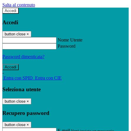
Salta al contenuto
Accedi
Accedi
button close
×
Nome Utente
Password
Password dimenticata?
-
Entra con SPID
Entra con CIE
Seleziona utente
button close
×
Recupero password
button close
×
E-mail
Verrà inviato un messaggio