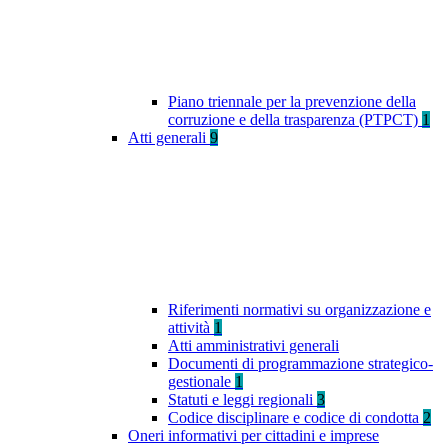
Piano triennale per la prevenzione della
corruzione e della trasparenza (PTPCT)
1
Atti generali
9
Riferimenti normativi su organizzazione e
attività
1
Atti amministrativi generali
Documenti di programmazione strategico-
gestionale
1
Statuti e leggi regionali
3
Codice disciplinare e codice di condotta
2
Oneri informativi per cittadini e imprese