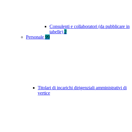
Consulenti e collaboratori (da pubblicare in
tabelle)
2
Personale
99
Titolari di incarichi dirigenziali amministrativi di
vertice