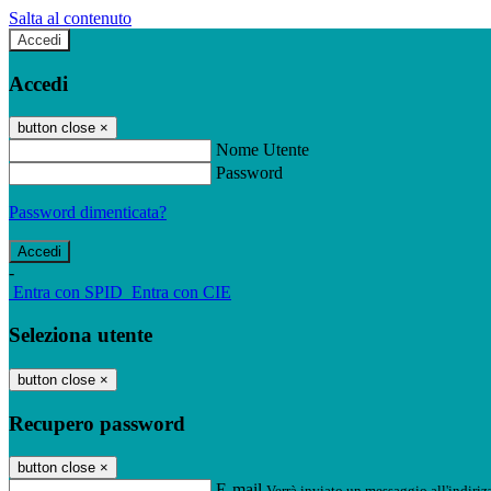
Salta al contenuto
Accedi
Accedi
button close
×
Nome Utente
Password
Password dimenticata?
-
Entra con SPID
Entra con CIE
Seleziona utente
button close
×
Recupero password
button close
×
E-mail
Verrà inviato un messaggio all'indirizz