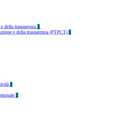
 e della trasparenza
1
rruzione e della trasparenza (PTPCT)
1
tività
1
stionale
1