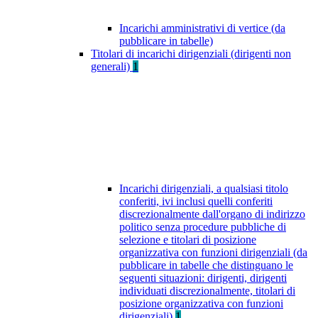
Incarichi amministrativi di vertice (da
pubblicare in tabelle)
Titolari di incarichi dirigenziali (dirigenti non
generali)
1
Incarichi dirigenziali, a qualsiasi titolo
conferiti, ivi inclusi quelli conferiti
discrezionalmente dall'organo di indirizzo
politico senza procedure pubbliche di
selezione e titolari di posizione
organizzativa con funzioni dirigenziali (da
pubblicare in tabelle che distinguano le
seguenti situazioni: dirigenti, dirigenti
individuati discrezionalmente, titolari di
posizione organizzativa con funzioni
dirigenziali)
1