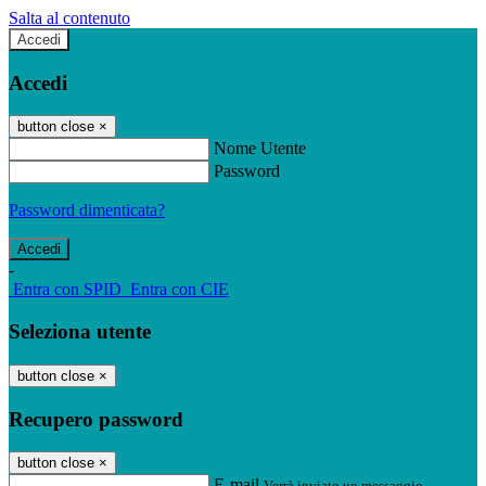
Salta al contenuto
Accedi
Accedi
button close
×
Nome Utente
Password
Password dimenticata?
-
Entra con SPID
Entra con CIE
Seleziona utente
button close
×
Recupero password
button close
×
E-mail
Verrà inviato un messaggio