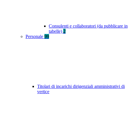
Consulenti e collaboratori (da pubblicare in
tabelle)
2
Personale
99
Titolari di incarichi dirigenziali amministrativi di
vertice