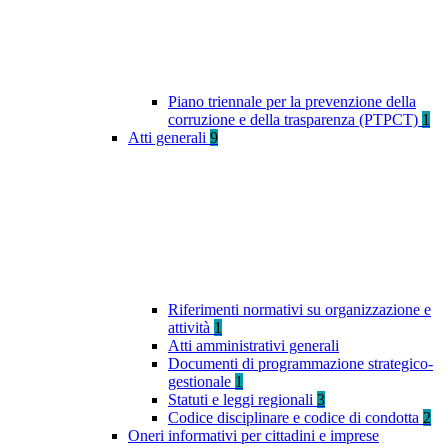
Piano triennale per la prevenzione della
corruzione e della trasparenza (PTPCT)
1
Atti generali
9
Riferimenti normativi su organizzazione e
attività
1
Atti amministrativi generali
Documenti di programmazione strategico-
gestionale
1
Statuti e leggi regionali
3
Codice disciplinare e codice di condotta
2
Oneri informativi per cittadini e imprese