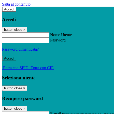
Salta al contenuto
Accedi
Accedi
button close
×
Nome Utente
Password
Password dimenticata?
-
Entra con SPID
Entra con CIE
Seleziona utente
button close
×
Recupero password
button close
×
E-mail
Verrà inviato un messaggio all'indirizz