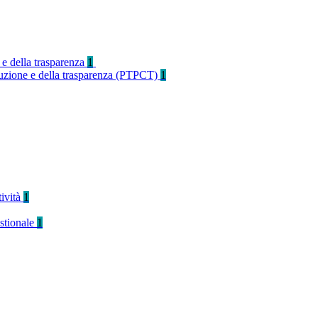
 e della trasparenza
1
rruzione e della trasparenza (PTPCT)
1
tività
1
stionale
1