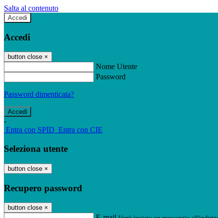
Salta al contenuto
Accedi
Accedi
button close
×
Nome Utente
Password
Password dimenticata?
-
Entra con SPID
Entra con CIE
Seleziona utente
button close
×
Recupero password
button close
×
E-mail
Verrà inviato un messaggio all'indirizz