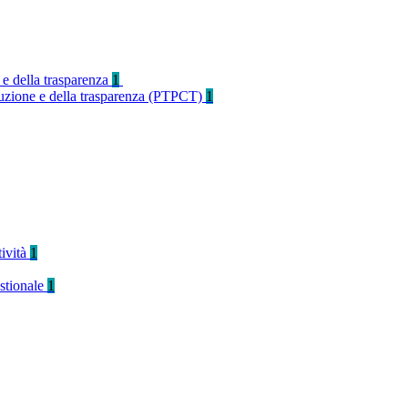
 e della trasparenza
1
rruzione e della trasparenza (PTPCT)
1
tività
1
stionale
1