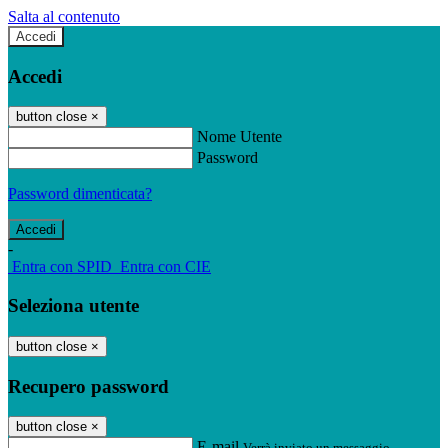
Salta al contenuto
Accedi
Accedi
button close
×
Nome Utente
Password
Password dimenticata?
-
Entra con SPID
Entra con CIE
Seleziona utente
button close
×
Recupero password
button close
×
E-mail
Verrà inviato un messaggio