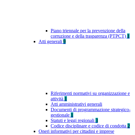
Piano triennale per la prevenzione della
corruzione e della trasparenza (PTPCT)
1
Atti generali
9
Riferimenti normativi su organizzazione e
attività
1
Atti amministrativi generali
Documenti di programmazione strategico-
gestionale
1
Statuti e leggi regionali
3
Codice disciplinare e codice di condotta
2
Oneri informativi per cittadini e imprese