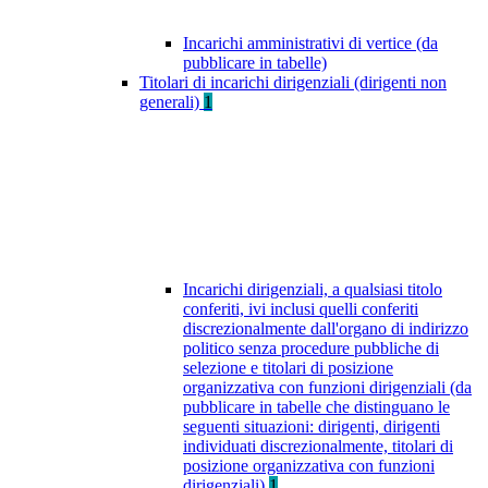
Incarichi amministrativi di vertice (da
pubblicare in tabelle)
Titolari di incarichi dirigenziali (dirigenti non
generali)
1
Incarichi dirigenziali, a qualsiasi titolo
conferiti, ivi inclusi quelli conferiti
discrezionalmente dall'organo di indirizzo
politico senza procedure pubbliche di
selezione e titolari di posizione
organizzativa con funzioni dirigenziali (da
pubblicare in tabelle che distinguano le
seguenti situazioni: dirigenti, dirigenti
individuati discrezionalmente, titolari di
posizione organizzativa con funzioni
dirigenziali)
1