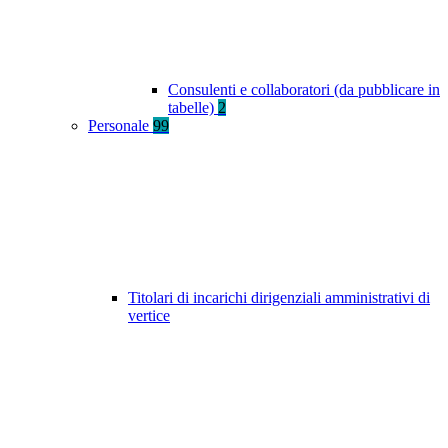
Consulenti e collaboratori (da pubblicare in
tabelle)
2
Personale
99
Titolari di incarichi dirigenziali amministrativi di
vertice