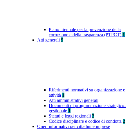
Piano triennale per la prevenzione della
corruzione e della trasparenza (PTPCT)
1
Atti generali
9
Riferimenti normativi su organizzazione e
attività
1
Atti amministrativi generali
Documenti di programmazione strategico-
gestionale
1
Statuti e leggi regionali
3
Codice disciplinare e codice di condotta
2
Oneri informativi per cittadini e imprese