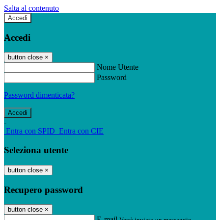
Salta al contenuto
Accedi
Accedi
button close
×
Nome Utente
Password
Password dimenticata?
-
Entra con SPID
Entra con CIE
Seleziona utente
button close
×
Recupero password
button close
×
E-mail
Verrà inviato un messaggio