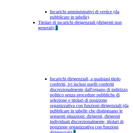
Incarichi amministrativi di vertice (da
pubblicare in tabelle)
Titolari di incarichi dirigenziali (dirigenti non
generali)
1
Incarichi dirigenziali, a qualsiasi titolo
conferiti, ivi inclusi quelli conferiti
discrezionalmente dall'organo di indirizzo
politico senza procedure pubbliche di
selezione e titolari di posizione
organizzativa con funzioni dirigenziali (da
pubblicare in tabelle che distinguano le
seguenti situazioni: dirigenti, dirigenti
individuati discrezionalmente, titolari di
posizione organizzativa con funzioni
dirigenziali)
1