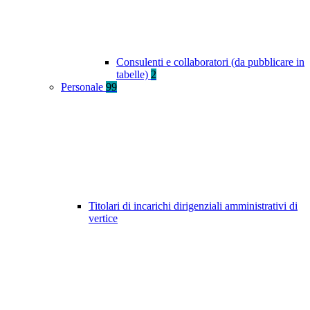
Consulenti e collaboratori (da pubblicare in
tabelle)
2
Personale
99
Titolari di incarichi dirigenziali amministrativi di
vertice