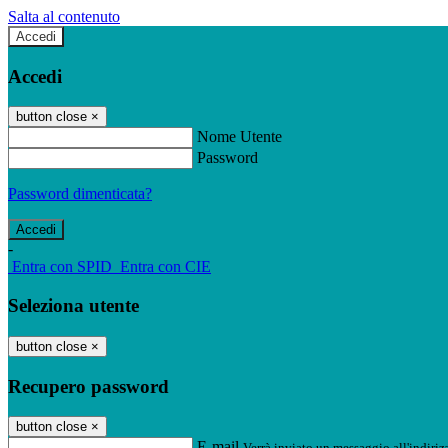
Salta al contenuto
Accedi
Accedi
button close
×
Nome Utente
Password
Password dimenticata?
-
Entra con SPID
Entra con CIE
Seleziona utente
button close
×
Recupero password
button close
×
E-mail
Verrà inviato un messaggio all'indirizz