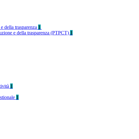
 e della trasparenza
1
rruzione e della trasparenza (PTPCT)
1
tività
1
stionale
1