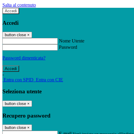
Salta al contenuto
Accedi
Accedi
button close
×
Nome Utente
Password
Password dimenticata?
-
Entra con SPID
Entra con CIE
Seleziona utente
button close
×
Recupero password
button close
×
E-mail
Verrà inviato un messaggio all'indirizz