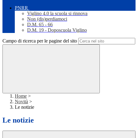
PNRR
Viglino 4.0 la scuola si rinnova
Non (dis)perdiamoci
D.M. 65 - 66
D.M. 19 - Doposcuola Viglino
Campo di ricerca per le pagine del sito
Home
>
Novità
>
Le notizie
Le notizie