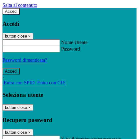
Salta al contenuto
Accedi
Accedi
button close
×
Nome Utente
Password
Password dimenticata?
-
Entra con SPID
Entra con CIE
Seleziona utente
button close
×
Recupero password
button close
×
E-mail
Verrà inviato un messaggio