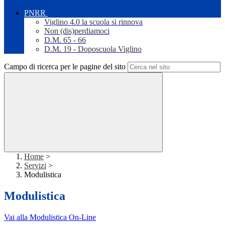
PNRR
Viglino 4.0 la scuola si rinnova
Non (dis)perdiamoci
D.M. 65 - 66
D.M. 19 - Doposcuola Viglino
Campo di ricerca per le pagine del sito
Home
>
Servizi
>
Modulistica
Modulistica
Vai alla Modulistica On-Line