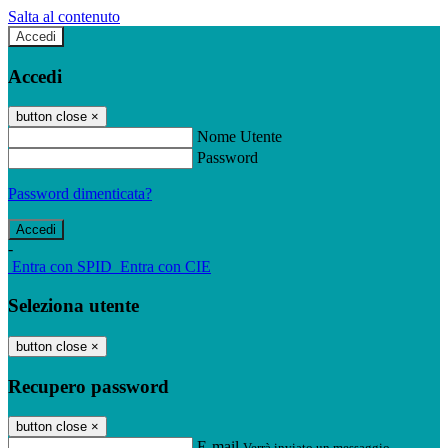
Salta al contenuto
Accedi
Accedi
button close
×
Nome Utente
Password
Password dimenticata?
-
Entra con SPID
Entra con CIE
Seleziona utente
button close
×
Recupero password
button close
×
E-mail
Verrà inviato un messaggio