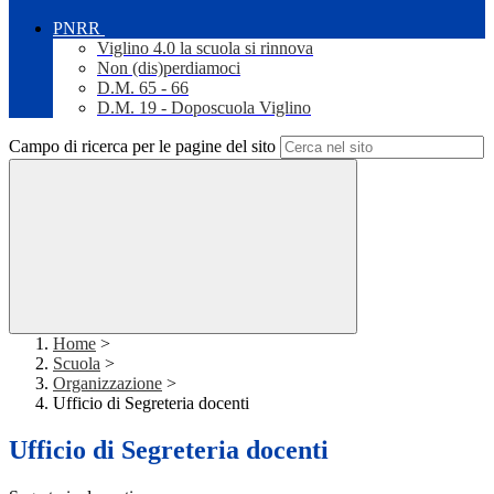
PNRR
Viglino 4.0 la scuola si rinnova
Non (dis)perdiamoci
D.M. 65 - 66
D.M. 19 - Doposcuola Viglino
Campo di ricerca per le pagine del sito
Home
>
Scuola
>
Organizzazione
>
Ufficio di Segreteria docenti
Ufficio di Segreteria docenti