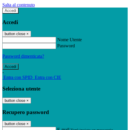
Salta al contenuto
Accedi
Accedi
button close
×
Nome Utente
Password
Password dimenticata?
-
Entra con SPID
Entra con CIE
Seleziona utente
button close
×
Recupero password
button close
×
E-mail
Verrà inviato un messaggio