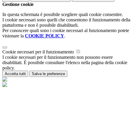
Gestione cookie
In questa schermata è possibile scegliere quali cookie consentire.
I cookie necessari sono quelli che consentono il funzionamento della
piattaforma e non è possibile disabilitarli.
Per conoscere quali sono i cookie necessari al funzionamento potete
visionare la
COOKIE POLICY
.
Cookie necessari per il funzionamento
I cookie necessari per il funzionamento non possono essere
disabilitati. È possibile consultare l'elenco nella pagina della cookie
policy.
Accetta tutti
Salva le preferenze
Istituzione Scolastica Maria Ida Viglino
Contatti
Istituzione Scolastica Maria Ida Viglino
Loc. Champagne 54 - 11018 Villeneuve (AO)
Tel:
0165/95223
Email:
is-miviglino@regione.vda.it
Link per inviare una mail