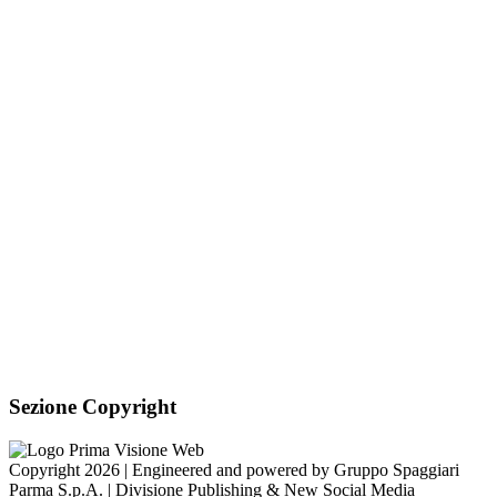
PEC:
is-miviglino@pec.regione.vda.it
Link per inviare una
mail
C.F.: 91040840075
Sezione Link Utili
Cookie policy
Note legali
Informativa Privacy
Ufficio Relazioni con il Pubblico
Dichiarazione di accessibilità
Obiettivi di accessibilità
Whistleblowing
Gestione consensi cookie
Amministrazione trasparente
Pagina visualizzata
244
volte
Sezione Copyright
Copyright 2026 | Engineered and powered by Gruppo Spaggiari
Parma S.p.A. | Divisione Publishing & New Social Media