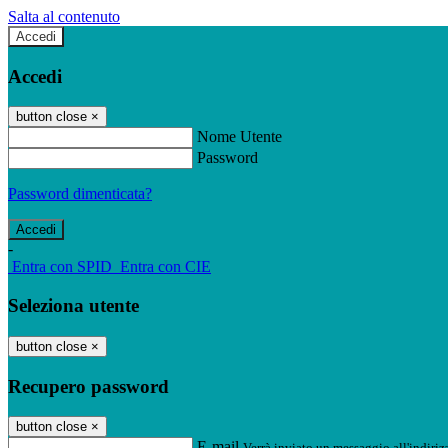
Salta al contenuto
Accedi
Accedi
button close
×
Nome Utente
Password
Password dimenticata?
-
Entra con SPID
Entra con CIE
Seleziona utente
button close
×
Recupero password
button close
×
E-mail
Verrà inviato un messaggio all'indirizz