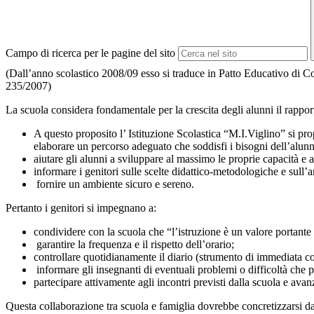
Campo di ricerca per le pagine del sito
(Dall’anno scolastico 2008/09 esso si traduce in Patto Educativo di Corr
235/2007)
La scuola considera fondamentale per la crescita degli alunni il rappo
A questo proposito l’ Istituzione Scolastica “M.I.Viglino” si pro
elaborare un percorso adeguato che soddisfi i bisogni dell’a
aiutare gli alunni a sviluppare al massimo le proprie capacità e 
informare i genitori sulle scelte didattico-metodologiche e sull
fornire un ambiente sicuro e sereno.
Pertanto i genitori si impegnano a:
condividere con la scuola che “l’istruzione è un valore portante 
garantire la frequenza e il rispetto dell’orario;
controllare quotidianamente il diario (strumento di immediata co
informare gli insegnanti di eventuali problemi o difficoltà che 
partecipare attivamente agli incontri previsti dalla scuola e ava
Questa collaborazione tra scuola e famiglia dovrebbe concretizzarsi d