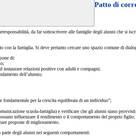
Patto di corr
esponsabilità, da far sottoscrivere alle famiglie degli alunni che si iscr
rto con la famiglia. Si deve pertanto cercare uno spazio comune di dial
pone di:
lunno;
ad instaurare relazioni positive con adulti e compagni;
’andamento dell’alunno;
e fondamentale per la crescita equilibrata di un individuo”;
municazione scuola-famiglia) e verificare che gli alunni siano provvisti
possano influenzare il rendimento o il comportamento del proprio figlio;
nzare proposte di miglioramento.
a parte degli alunni nei seguenti comportamenti: