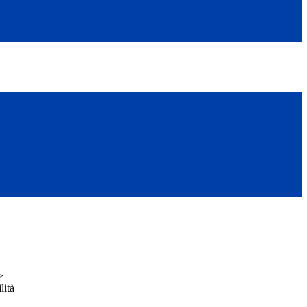
>
lità