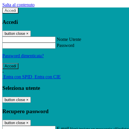
Salta al contenuto
Accedi
Accedi
button close
×
Nome Utente
Password
Password dimenticata?
-
Entra con SPID
Entra con CIE
Seleziona utente
button close
×
Recupero password
button close
×
E-mail
Verrà inviato un messaggio all'indirizz