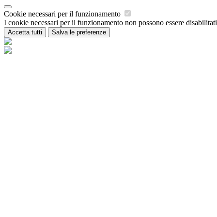
Cookie necessari per il funzionamento
I cookie necessari per il funzionamento non possono essere disabilitati.
Accetta tutti
Salva le preferenze
Istituzione Scolastica Maria Ida Viglino
Contatti
Istituzione Scolastica Maria Ida Viglino
Loc. Champagne 54 - 11018 Villeneuve (AO)
Tel:
0165/95223
Email:
is-miviglino@regione.vda.it
Link per inviare una mail
PEC:
is-miviglino@pec.regione.vda.it
Link per inviare una mail
C.F.: 91040840075
Sezione Link Utili
Cookie policy
Note legali
Informativa Privacy