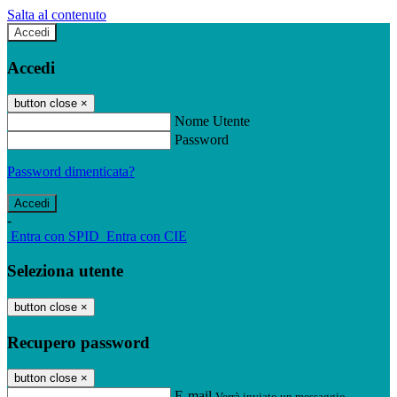
Salta al contenuto
Accedi
Accedi
button close
×
Nome Utente
Password
Password dimenticata?
-
Entra con SPID
Entra con CIE
Seleziona utente
button close
×
Recupero password
button close
×
E-mail
Verrà inviato un messaggio