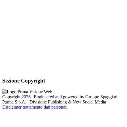
Sezione Link Utili
Cookie policy
Note legali
Informativa Privacy
Ufficio Relazioni con il Pubblico
Dichiarazione di accessibilità
Obiettivi di accessibilità
Whistleblowing
Gestione consensi cookie
Amministrazione trasparente
Pagina visualizzata
926
volte
Sezione Copyright
Copyright 2026 | Engineered and powered by Gruppo Spaggiari
Parma S.p.A. | Divisione Publishing & New Social Media
Disclaimer trattamento dati personali