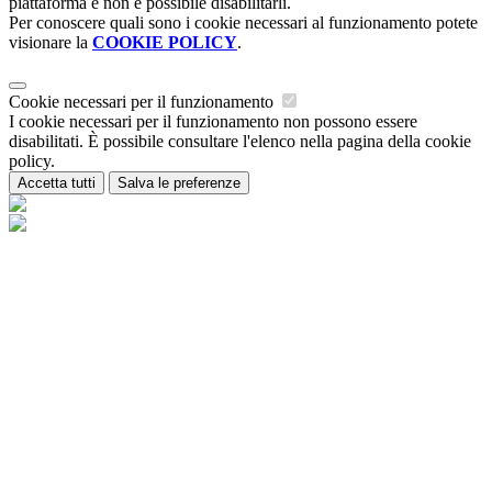
piattaforma e non è possibile disabilitarli.
Per conoscere quali sono i cookie necessari al funzionamento potete
visionare la
COOKIE POLICY
.
Cookie necessari per il funzionamento
I cookie necessari per il funzionamento non possono essere
disabilitati. È possibile consultare l'elenco nella pagina della cookie
policy.
Accetta tutti
Salva le preferenze
Istituzione Scolastica Maria Ida Viglino
Contatti
Istituzione Scolastica Maria Ida Viglino
Loc. Champagne 54 - 11018 Villeneuve (AO)
Tel:
0165/95223
Email:
is-miviglino@regione.vda.it
Link per inviare una mail
PEC:
is-miviglino@pec.regione.vda.it
Link per inviare una
mail
C.F.: 91040840075