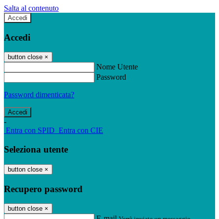
Salta al contenuto
Accedi
Accedi
button close
×
Nome Utente
Password
Password dimenticata?
-
Entra con SPID
Entra con CIE
Seleziona utente
button close
×
Recupero password
button close
×
E-mail
Verrà inviato un messaggio