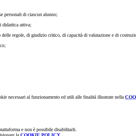
rse personali di ciascun alunno;
 didattica attiva;
elle regole, di giudizio critico, di capacità di valutazione e di costruzio
co;
kie necessari al funzionamento ed utili alle finalità illustrate nella
COO
attaforma e non è possibile disabilitarli.
isionare la
COOKIE POLICY
.