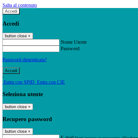
Salta al contenuto
Accedi
Accedi
button close
×
Nome Utente
Password
Password dimenticata?
-
Entra con SPID
Entra con CIE
Seleziona utente
button close
×
Recupero password
button close
×
E-mail
Verrà inviato un messaggio all'indirizz