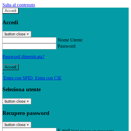
Salta al contenuto
Accedi
Accedi
button close
×
Nome Utente
Password
Password dimenticata?
-
Entra con SPID
Entra con CIE
Seleziona utente
button close
×
Recupero password
button close
×
E-mail
Verrà inviato un messaggio