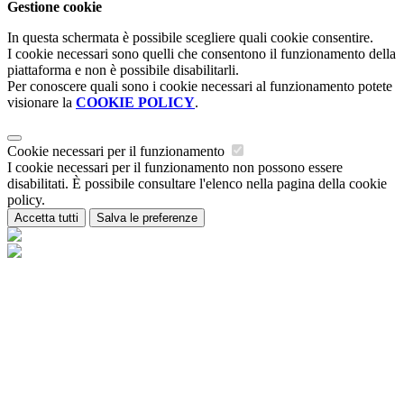
Gestione cookie
In questa schermata è possibile scegliere quali cookie consentire.
I cookie necessari sono quelli che consentono il funzionamento della
piattaforma e non è possibile disabilitarli.
Per conoscere quali sono i cookie necessari al funzionamento potete
visionare la
COOKIE POLICY
.
Cookie necessari per il funzionamento
I cookie necessari per il funzionamento non possono essere
disabilitati. È possibile consultare l'elenco nella pagina della cookie
policy.
Accetta tutti
Salva le preferenze
Istituzione Scolastica Maria Ida Viglino
Contatti
Istituzione Scolastica Maria Ida Viglino
Loc. Champagne 54 - 11018 Villeneuve (AO)
Tel:
0165/95223
Email:
is-miviglino@regione.vda.it
Link per inviare una mail
PEC:
is-miviglino@pec.regione.vda.it
Link per inviare una