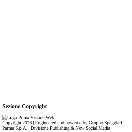
mail
C.F.: 91040840075
Sezione Link Utili
Cookie policy
Note legali
Informativa Privacy
Ufficio Relazioni con il Pubblico
Dichiarazione di accessibilità
Obiettivi di accessibilità
Whistleblowing
Gestione consensi cookie
Amministrazione trasparente
Pagina visualizzata
325
volte
Sezione Copyright
Copyright 2026 | Engineered and powered by Gruppo Spaggiari
Parma S.p.A. | Divisione Publishing & New Social Media