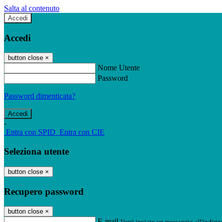
Salta al contenuto
Accedi
Accedi
button close
×
Nome Utente
Password
Password dimenticata?
-
Entra con SPID
Entra con CIE
Seleziona utente
button close
×
Recupero password
button close
×
E-mail
Verrà inviato un messaggio all'indirizz