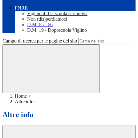
PNRR
Viglino 4.0 la scuola si rinnova
Non (dis)perdiamoci
D.M. 65 - 66
D.M. 19 - Doposcuola Viglino
Campo di ricerca per le pagine del sito
Home
>
Altre info
Altre info