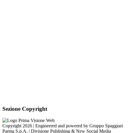
PEC:
is-miviglino@pec.regione.vda.it
Link per inviare una
mail
C.F.: 91040840075
Sezione Link Utili
Cookie policy
Note legali
Informativa Privacy
Ufficio Relazioni con il Pubblico
Dichiarazione di accessibilità
Obiettivi di accessibilità
Whistleblowing
Gestione consensi cookie
Amministrazione trasparente
Pagina visualizzata
38919
volte
Sezione Copyright
Copyright 2026 | Engineered and powered by Gruppo Spaggiari
Parma S.p.A. | Divisione Publishing & New Social Media