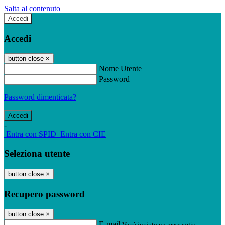
Salta al contenuto
Accedi
Accedi
button close
×
Nome Utente
Password
Password dimenticata?
-
Entra con SPID
Entra con CIE
Seleziona utente
button close
×
Recupero password
button close
×
E-mail
Verrà inviato un messaggio