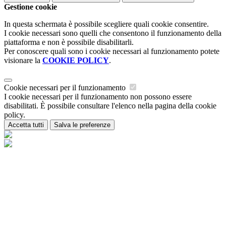
Gestione cookie
In questa schermata è possibile scegliere quali cookie consentire.
I cookie necessari sono quelli che consentono il funzionamento della
piattaforma e non è possibile disabilitarli.
Per conoscere quali sono i cookie necessari al funzionamento potete
visionare la
COOKIE POLICY
.
Cookie necessari per il funzionamento
I cookie necessari per il funzionamento non possono essere
disabilitati. È possibile consultare l'elenco nella pagina della cookie
policy.
Accetta tutti
Salva le preferenze
Istituzione Scolastica Maria Ida Viglino
Contatti
Istituzione Scolastica Maria Ida Viglino
Loc. Champagne 54 - 11018 Villeneuve (AO)
Tel:
0165/95223
Email:
is-miviglino@regione.vda.it
Link per inviare una mail