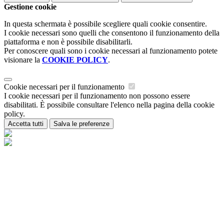
Gestione cookie
In questa schermata è possibile scegliere quali cookie consentire.
I cookie necessari sono quelli che consentono il funzionamento della
piattaforma e non è possibile disabilitarli.
Per conoscere quali sono i cookie necessari al funzionamento potete
visionare la
COOKIE POLICY
.
Cookie necessari per il funzionamento
I cookie necessari per il funzionamento non possono essere
disabilitati. È possibile consultare l'elenco nella pagina della cookie
policy.
Accetta tutti
Salva le preferenze
Istituzione Scolastica Maria Ida Viglino
Contatti
Istituzione Scolastica Maria Ida Viglino
Loc. Champagne 54 - 11018 Villeneuve (AO)
Tel:
0165/95223
Email:
is-miviglino@regione.vda.it
Link per inviare una mail