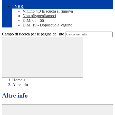
PNRR
Viglino 4.0 la scuola si rinnova
Non (dis)perdiamoci
D.M. 65 - 66
D.M. 19 - Doposcuola Viglino
Campo di ricerca per le pagine del sito
Home
>
Altre info
Altre info