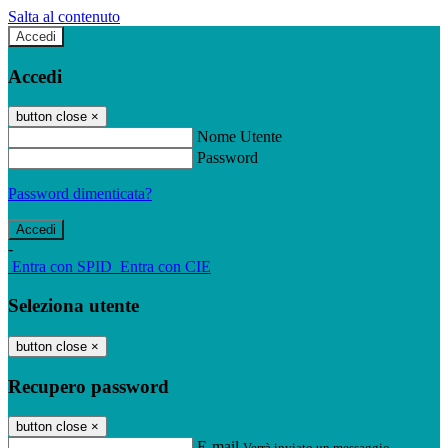
Salta al contenuto
Accedi
Accedi
button close
×
Nome Utente
Password
Password dimenticata?
-
Entra con SPID
Entra con CIE
Seleziona utente
button close
×
Recupero password
button close
×
E-mail
Verrà inviato un messaggio