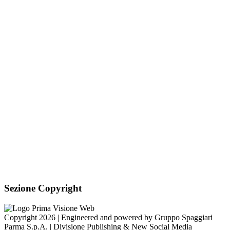
PEC:
is-miviglino@pec.regione.vda.it
Link per inviare una
mail
C.F.: 91040840075
Sezione Link Utili
Cookie policy
Note legali
Informativa Privacy
Ufficio Relazioni con il Pubblico
Dichiarazione di accessibilità
Obiettivi di accessibilità
Whistleblowing
Gestione consensi cookie
Amministrazione trasparente
Pagina visualizzata
38882
volte
Sezione Copyright
Copyright 2026 | Engineered and powered by Gruppo Spaggiari
Parma S.p.A. | Divisione Publishing & New Social Media