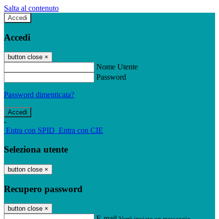
Salta al contenuto
Accedi
Accedi
button close
×
Nome Utente
Password
Password dimenticata?
-
Entra con SPID
Entra con CIE
Seleziona utente
button close
×
Recupero password
button close
×
E-mail
Verrà inviato un messaggio