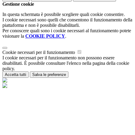
Gestione cookie
In questa schermata è possibile scegliere quali cookie consentire.
I cookie necessari sono quelli che consentono il funzionamento della
piattaforma e non è possibile disabilitarli.
Per conoscere quali sono i cookie necessari al funzionamento potete
visionare la
COOKIE POLICY
.
Cookie necessari per il funzionamento
I cookie necessari per il funzionamento non possono essere
disabilitati. È possibile consultare l'elenco nella pagina della cookie
policy.
Accetta tutti
Salva le preferenze
Istituzione Scolastica Maria Ida Viglino
Contatti
Istituzione Scolastica Maria Ida Viglino
Loc. Champagne 54 - 11018 Villeneuve (AO)
Tel:
0165/95223
Email:
is-miviglino@regione.vda.it
Link per inviare una mail