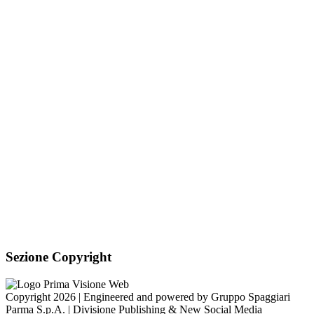
PEC:
is-miviglino@pec.regione.vda.it
Link per inviare una
mail
C.F.: 91040840075
Sezione Link Utili
Cookie policy
Note legali
Informativa Privacy
Ufficio Relazioni con il Pubblico
Dichiarazione di accessibilità
Obiettivi di accessibilità
Whistleblowing
Gestione consensi cookie
Amministrazione trasparente
Pagina visualizzata
38915
volte
Sezione Copyright
Copyright 2026 | Engineered and powered by Gruppo Spaggiari
Parma S.p.A. | Divisione Publishing & New Social Media