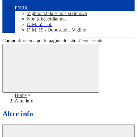
PNRR
Viglino 4.0 la scuola si rinnova
Non (dis)perdiamoci
D.M. 65 - 66
D.M. 19 - Doposcuola Viglino
Campo di ricerca per le pagine del sito
Home
>
Altre info
Altre info