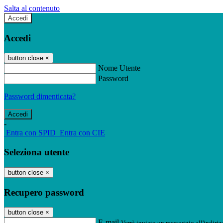
Salta al contenuto
Accedi
Accedi
button close
×
Nome Utente
Password
Password dimenticata?
-
Entra con SPID
Entra con CIE
Seleziona utente
button close
×
Recupero password
button close
×
E-mail
Verrà inviato un messaggio all'indirizz