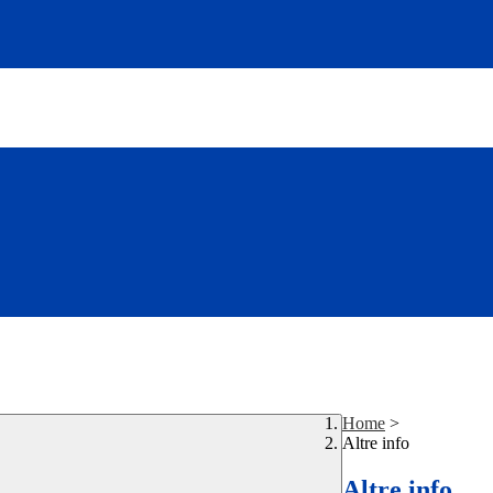
Home
>
Altre info
Altre info