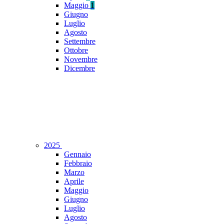
Maggio
1
Giugno
Luglio
Agosto
Settembre
Ottobre
Novembre
Dicembre
2025
Gennaio
Febbraio
Marzo
Aprile
Maggio
Giugno
Luglio
Agosto