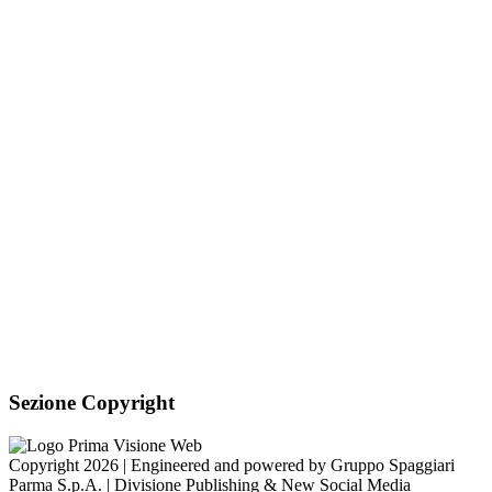
PEC:
is-miviglino@pec.regione.vda.it
Link per inviare una
mail
C.F.: 91040840075
Sezione Link Utili
Cookie policy
Note legali
Informativa Privacy
Ufficio Relazioni con il Pubblico
Dichiarazione di accessibilità
Obiettivi di accessibilità
Whistleblowing
Gestione consensi cookie
Amministrazione trasparente
Pagina visualizzata
38907
volte
Sezione Copyright
Copyright 2026 | Engineered and powered by Gruppo Spaggiari
Parma S.p.A. | Divisione Publishing & New Social Media