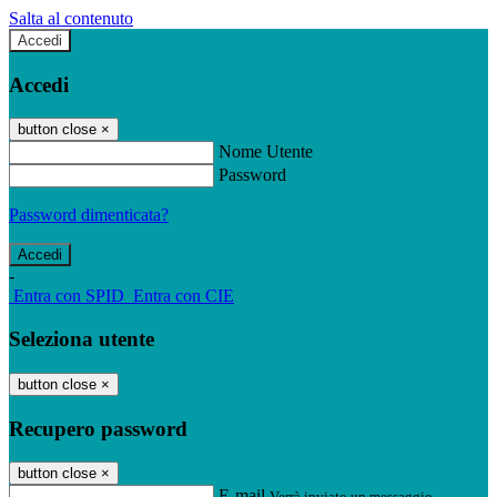
Salta al contenuto
Accedi
Accedi
button close
×
Nome Utente
Password
Password dimenticata?
-
Entra con SPID
Entra con CIE
Seleziona utente
button close
×
Recupero password
button close
×
E-mail
Verrà inviato un messaggio