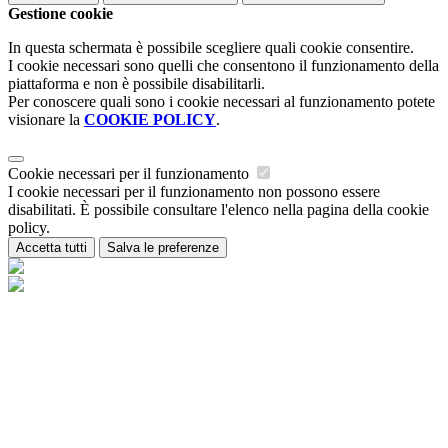
Gestione cookie
In questa schermata è possibile scegliere quali cookie consentire.
I cookie necessari sono quelli che consentono il funzionamento della
piattaforma e non è possibile disabilitarli.
Per conoscere quali sono i cookie necessari al funzionamento potete
visionare la
COOKIE POLICY
.
Cookie necessari per il funzionamento
I cookie necessari per il funzionamento non possono essere
disabilitati. È possibile consultare l'elenco nella pagina della cookie
policy.
Accetta tutti
Salva le preferenze
Istituzione Scolastica Maria Ida Viglino
Contatti
Istituzione Scolastica Maria Ida Viglino
Loc. Champagne 54 - 11018 Villeneuve (AO)
Tel:
0165/95223
Email:
is-miviglino@regione.vda.it
Link per inviare una mail