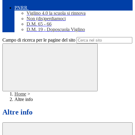
PNRR
Viglino 4.0 la scuola si rinnova
Non (dis)perdiamoci
D.M. 65 - 66
D.M. 19 - Doposcuola Viglino
Campo di ricerca per le pagine del sito
Home
>
Altre info
Altre info