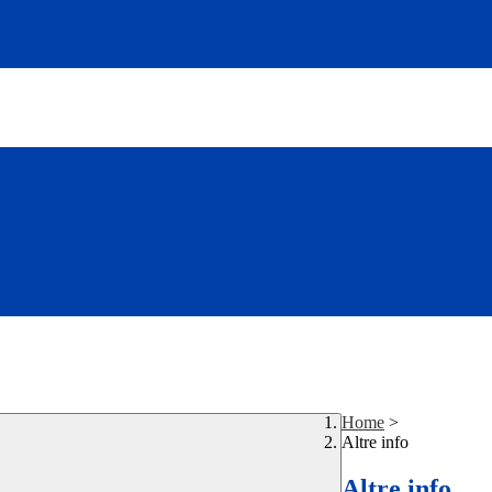
Home
>
Altre info
Altre info