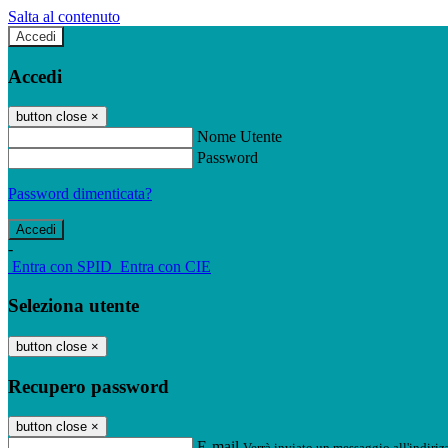
Salta al contenuto
Accedi
Accedi
button close
×
Nome Utente
Password
Password dimenticata?
-
Entra con SPID
Entra con CIE
Seleziona utente
button close
×
Recupero password
button close
×
E-mail
Verrà inviato un messaggio all'indirizz