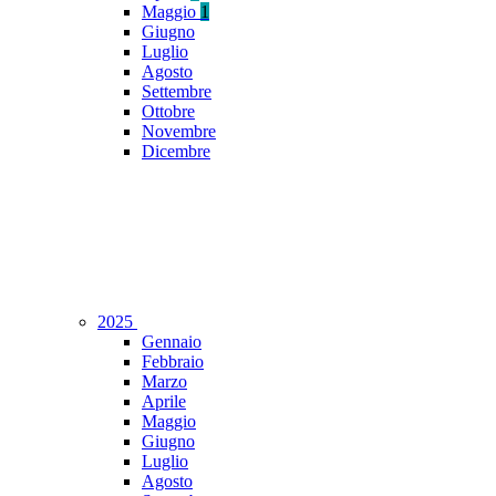
Maggio
1
Giugno
Luglio
Agosto
Settembre
Ottobre
Novembre
Dicembre
2025
Gennaio
Febbraio
Marzo
Aprile
Maggio
Giugno
Luglio
Agosto