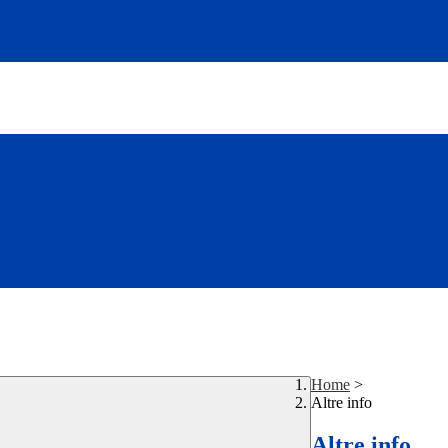
Home
>
Altre info
Altre info