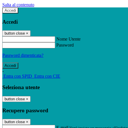
Salta al contenuto
Accedi
Accedi
button close
×
Nome Utente
Password
Password dimenticata?
-
Entra con SPID
Entra con CIE
Seleziona utente
button close
×
Recupero password
button close
×
E-mail
Verrà inviato un messaggio all'indirizz