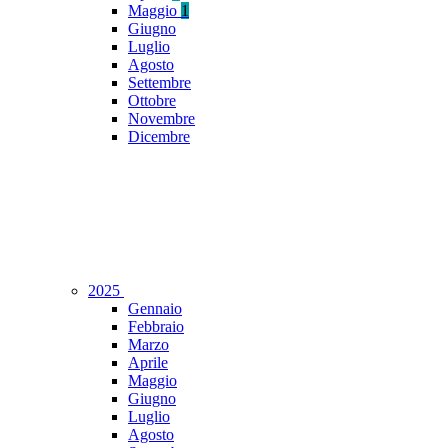
Maggio
1
Giugno
Luglio
Agosto
Settembre
Ottobre
Novembre
Dicembre
2025
Gennaio
Febbraio
Marzo
Aprile
Maggio
Giugno
Luglio
Agosto